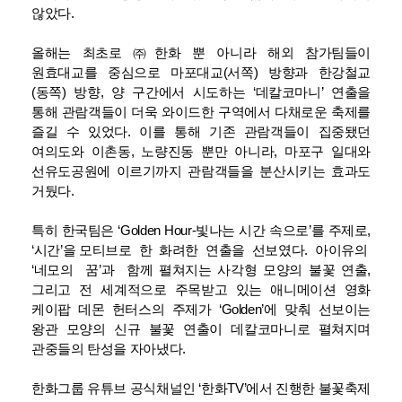
않았다.
올해는 최초로 ㈜한화 뿐 아니라 해외 참가팀들이
원효대교를 중심으로 마포대교(서쪽) 방향과 한강철교
(동쪽) 방향, 양 구간에서 시도하는 ‘데칼코마니’ 연출을
통해 관람객들이 더욱 와이드한 구역에서 다채로운 축제를
즐길 수 있었다. 이를 통해 기존 관람객들이 집중됐던
여의도와 이촌동, 노량진동 뿐만 아니라, 마포구 일대와
선유도공원에 이르기까지 관람객들을 분산시키는 효과도
거뒀다.
특히 한국팀은 ‘Golden Hour-빛나는 시간 속으로’를 주제로,
‘시간’을 모티브로 한 화려한 연출을 선보였다. 아이유의
‘네모의 꿈’과 함께 펼쳐지는 사각형 모양의 불꽃 연출,
그리고 전 세계적으로 주목받고 있는 애니메이션 영화
케이팝 데몬 헌터스의 주제가 ‘Golden’에 맞춰 선보이는
왕관 모양의 신규 불꽃 연출이 데칼코마니로 펼쳐지며
관중들의 탄성을 자아냈다.
한화그룹 유튜브 공식채널인 ‘한화TV’에서 진행한 불꽃축제